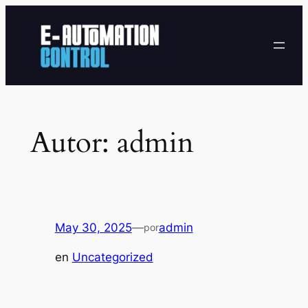
Saltar
al
contenido
Autor:
admin
May 30, 2025
—
admin
por
en
Uncategorized